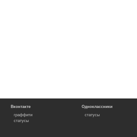
Вконтакте
Одноклассники
граффити
статусы
статусы