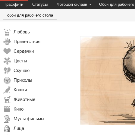
Граффити
Статусы
Фотошоп онлайн
Обои для рабочего
обои для рабочего стола
Любовь
Приветствия
Сердечки
Цветы
Скучаю
Приколы
Кошки
Животные
Кино
Мультфильмы
Лица