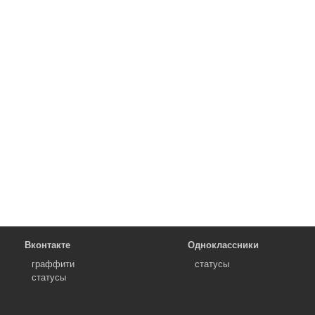
Вконтакте
Одноклассники
граффити
статусы
статусы