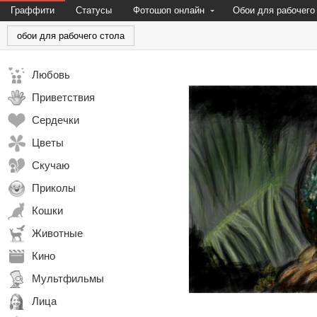
Граффити
Статусы
Фотошоп онлайн
Обои для рабочего
обои для рабочего стола
Любовь
Приветствия
Сердечки
Цветы
Скучаю
Приколы
Кошки
Животные
Кино
Мультфильмы
Лица