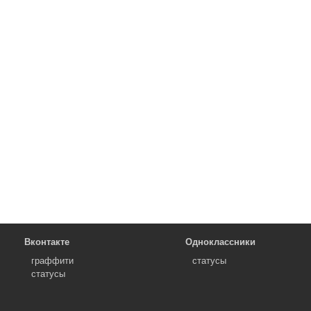
Вконтакте
Одноклассники
граффити
статусы
статусы