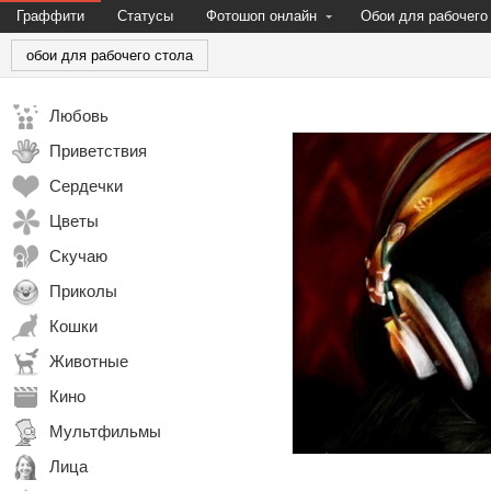
Граффити
Статусы
Фотошоп онлайн
Обои для рабочего
обои для рабочего стола
Любовь
Приветствия
Сердечки
Цветы
Скучаю
Приколы
Кошки
Животные
Кино
Мультфильмы
Лица