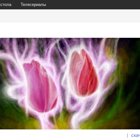
 стола
Телесериалы
|
ска