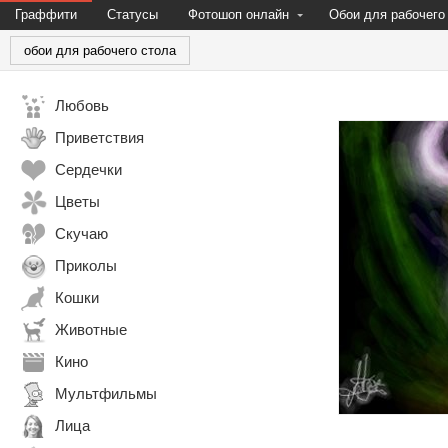
Граффити
Статусы
Фотошоп онлайн
Обои для рабочего
обои для рабочего стола
Любовь
Приветствия
Сердечки
Цветы
Скучаю
Приколы
Кошки
Животные
Кино
Мультфильмы
Лица