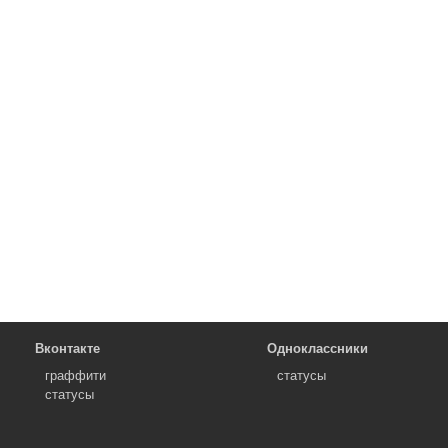
Вконтакте
Одноклассники
граффити
статусы
статусы