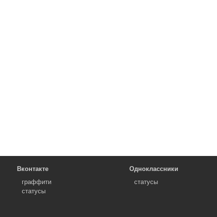
Вконтакте
Одноклассники
граффити
статусы
статусы