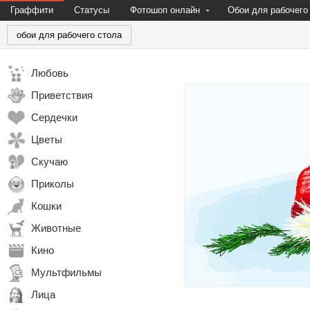
Граффити
Статусы
Фотошоп онлайн
Обои для рабочего
обои для рабочего стола
Любовь
Приветствия
Сердечки
Цветы
Скучаю
Приколы
Кошки
Животные
Кино
Мультфильмы
Лица