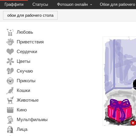
Граффити
Статусы
Фотошоп онлайн
Обои для рабочего
обои для рабочего стола
Любовь
Приветствия
Сердечки
Цветы
Скучаю
Приколы
Кошки
Животные
Кино
Мультфильмы
Лица