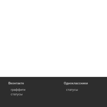
Вконтакте
Одноклассники
граффити
статусы
статусы