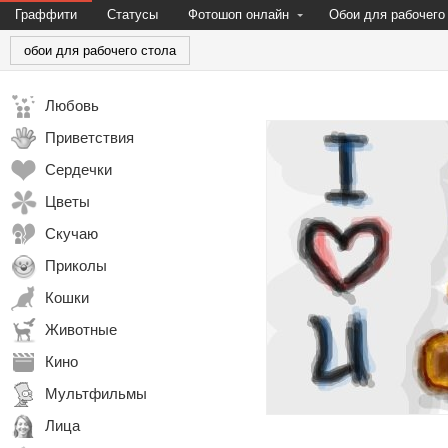
Граффити
Статусы
Фотошоп онлайн
Обои для рабочего
обои для рабочего стола
Любовь
Приветствия
Сердечки
Цветы
Скучаю
Приколы
Кошки
Животные
Кино
Мультфильмы
Лица