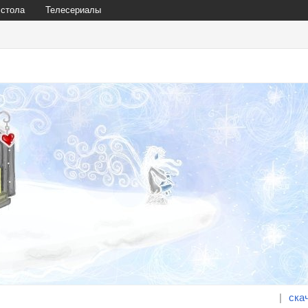
 стола
Телесериалы
|
ска