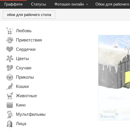
Граффити
Статусы
Фотошоп онлайн
Обои для рабочего
обои для рабочего стола
Любовь
Приветствия
Сердечки
Цветы
Скучаю
Приколы
Кошки
Животные
Кино
Мультфильмы
Лица