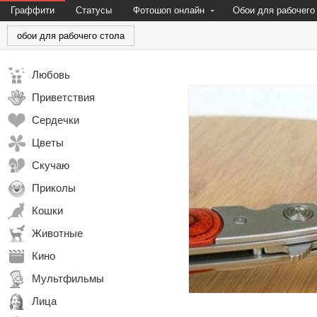
Граффити
Статусы
Фотошоп онлайн
Обои для рабочего
обои для рабочего стола
Любовь
Приветствия
Сердечки
Цветы
Скучаю
Приколы
Кошки
Животные
Кино
Мультфильмы
Лица