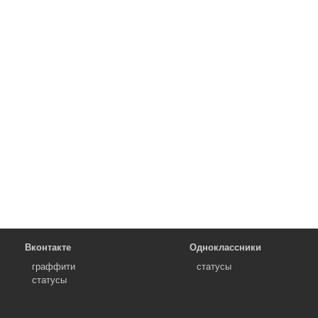
Вконтакте
Одноклассники
граффити
статусы
статусы