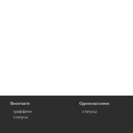
Вконтакте
Одноклассники
граффити
статусы
статусы