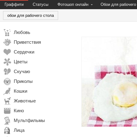
Граффити
Статусы
Фотошоп онлайн
Обои для рабочего
обои для рабочего стола
Любовь
Приветствия
Сердечки
Цветы
Скучаю
Приколы
Кошки
Животные
Кино
Мультфильмы
Лица