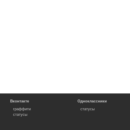
Вконтакте
Одноклассники
граффити
статусы
статусы