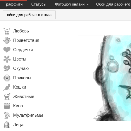
Граффити
Статусы
Фотошоп онлайн
Обои для рабочего
обои для рабочего стола
Любовь
Приветствия
Сердечки
Цветы
Скучаю
Приколы
Кошки
Животные
Кино
Мультфильмы
Лица