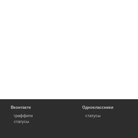
Вконтакте
Одноклассники
граффити
статусы
статусы