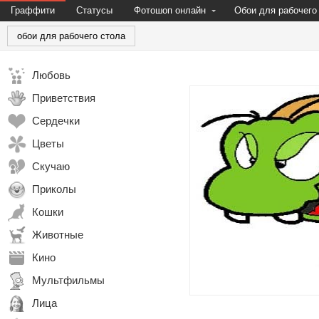
Граффити
Статусы
Фотошоп онлайн
Обои для рабочего
обои для рабочего стола
Любовь
Приветствия
Сердечки
Цветы
Скучаю
Приколы
Кошки
Животные
Кино
Мультфильмы
Лица