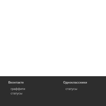
Вконтакте
Одноклассники
граффити
статусы
статусы