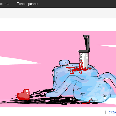
 стола
Телесериалы
|
ска