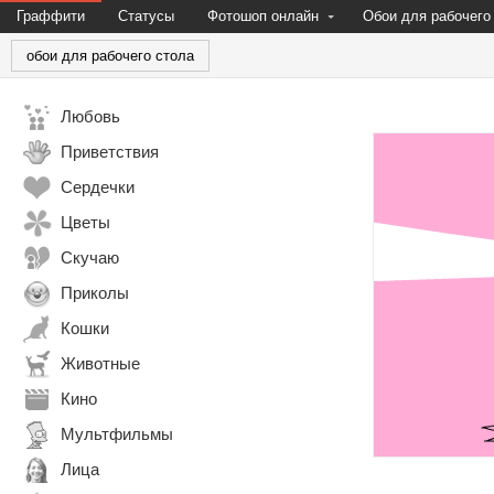
Граффити
Статусы
Фотошоп онлайн
Обои для рабочего
обои для рабочего стола
Любовь
Приветствия
Сердечки
Цветы
Скучаю
Приколы
Кошки
Животные
Кино
Мультфильмы
Лица