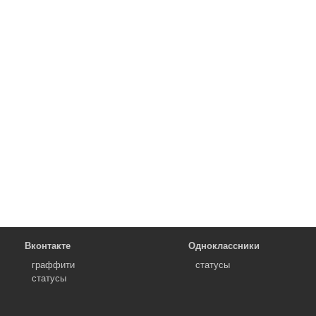
Вконтакте
Одноклассники
граффити
статусы
статусы