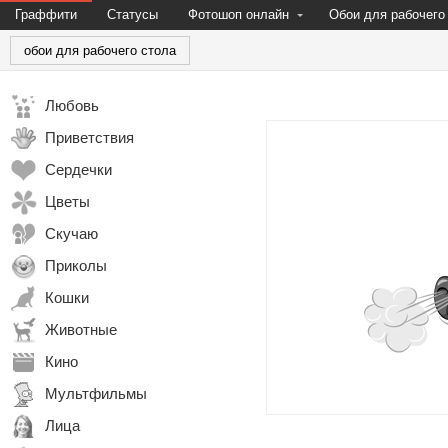
Граффити
Статусы
Фотошоп онлайн
Обои для рабочего
обои для рабочего стола
Любовь
Приветствия
Сердечки
Цветы
Скучаю
Приколы
Кошки
Животные
Кино
Мультфильмы
Лица