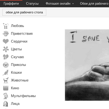
Граффити
Статусы
Фотошоп онлайн
Обои для рабочего
обои для рабочего стола
Любовь
Приветствия
Сердечки
Цветы
Скучаю
Приколы
Кошки
Животные
Кино
Мультфильмы
Лица