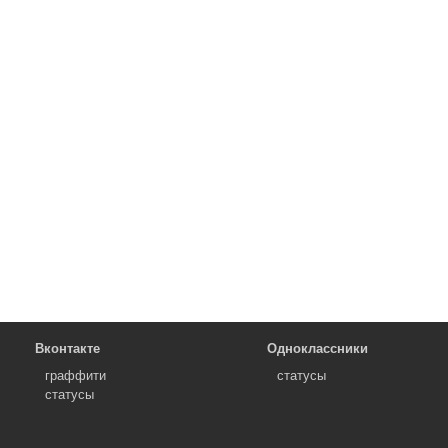
Вконтакте
Одноклассники
граффити
статусы
статусы