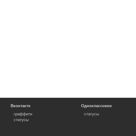
Вконтакте
Одноклассники
граффити
статусы
статусы