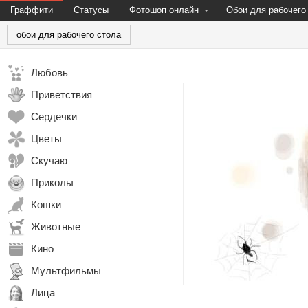
Граффити
Статусы
Фотошоп онлайн
Обои для рабочего
обои для рабочего стола
Любовь
Приветствия
Сердечки
Цветы
Скучаю
Приколы
Кошки
Животные
Кино
Мультфильмы
Лица