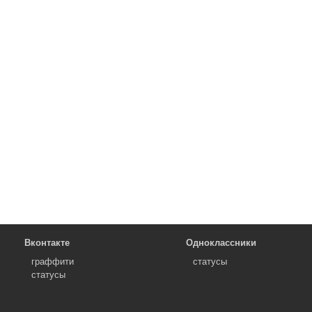
Вконтакте
Одноклассники
граффити
статусы
статусы