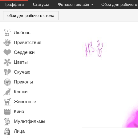
Граффити
Статусы
Фотошоп онлайн
Обои для рабочего
обои для рабочего стола
Любовь
Приветствия
Сердечки
Цветы
Скучаю
Приколы
Кошки
Животные
Кино
Мультфильмы
Лица