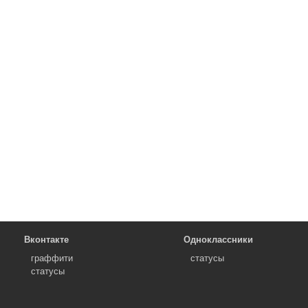
Вконтакте
Одноклассники
граффити
статусы
статусы