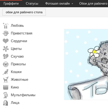
Граффити
Статусы
Фотошоп онлайн
Обои для рабочего
обои для рабочего стола
Любовь
Приветствия
Сердечки
Цветы
Скучаю
Приколы
Кошки
Животные
Кино
Мультфильмы
Лица