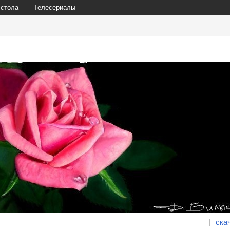
 стола
Телесериалы
|
ска