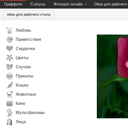
Граффити
Статусы
Фотошоп онлайн
Обои для рабочего
обои для рабочего стола
Любовь
Приветствия
Сердечки
Цветы
Скучаю
Приколы
Кошки
Животные
Кино
Мультфильмы
Лица