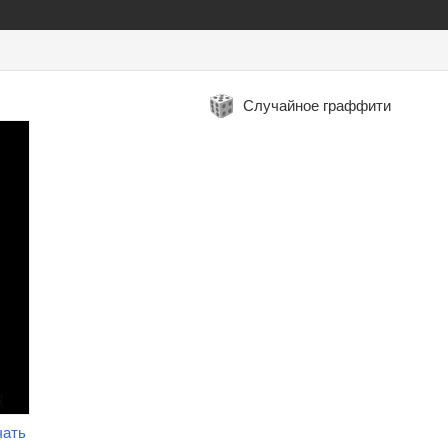
Случайное граффити
чать