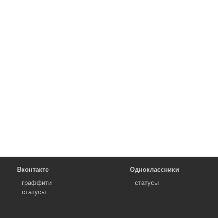
Вконтакте
Одноклассники
граффити
статусы
статусы