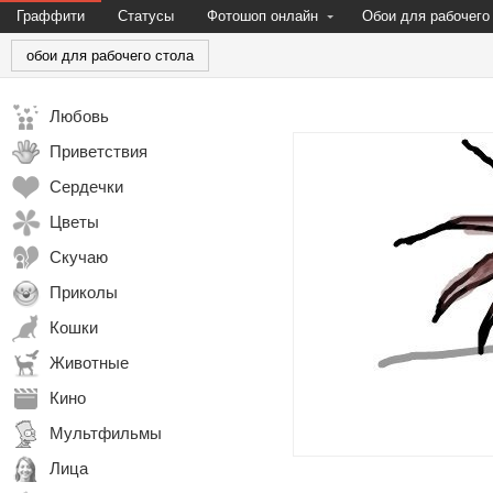
Граффити
Статусы
Фотошоп онлайн
Обои для рабочего
обои для рабочего стола
Любовь
Приветствия
Сердечки
Цветы
Скучаю
Приколы
Кошки
Животные
Кино
Мультфильмы
Лица