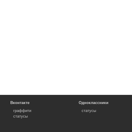
Вконтакте
Одноклассники
граффити
статусы
статусы