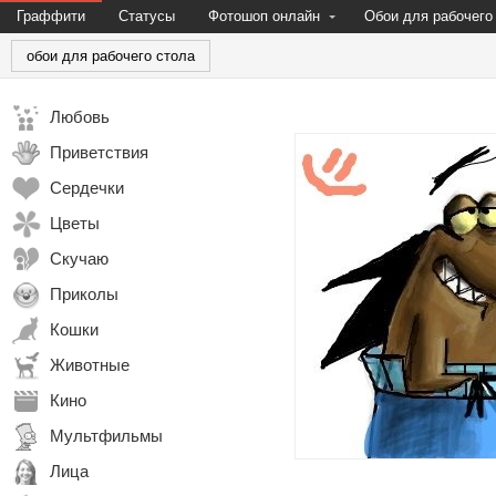
Граффити
Статусы
Фотошоп онлайн
Обои для рабочего
обои для рабочего стола
Любовь
Приветствия
Сердечки
Цветы
Скучаю
Приколы
Кошки
Животные
Кино
Мультфильмы
Лица