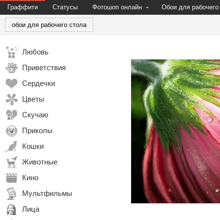
Граффити
Статусы
Фотошоп онлайн
Обои для рабочего
обои для рабочего стола
Любовь
Приветствия
Сердечки
Цветы
Скучаю
Приколы
Кошки
Животные
Кино
Мультфильмы
Лица