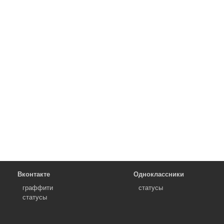
Вконтакте
Одноклассники
граффити
статусы
статусы