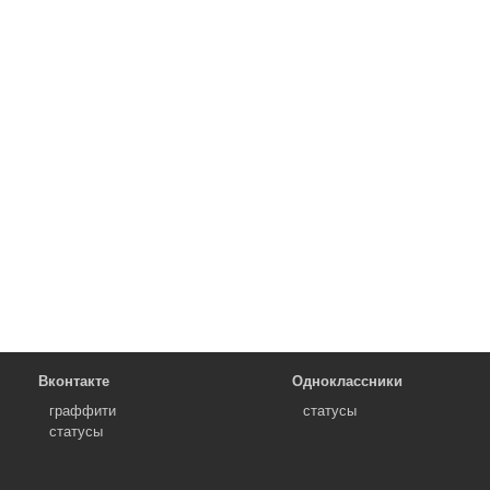
Вконтакте
Одноклассники
граффити
статусы
статусы