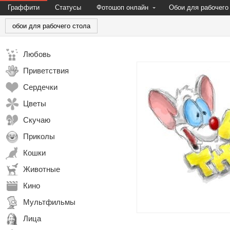
Граффити
Статусы
Фотошоп онлайн
Обои для рабочего
обои для рабочего стола
Любовь
Приветствия
Сердечки
Цветы
Скучаю
Приколы
Кошки
Животные
Кино
Мультфильмы
Лица