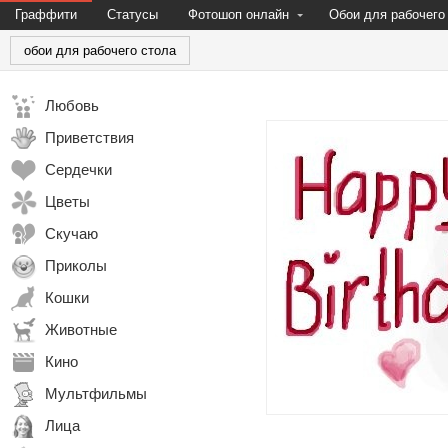
Граффити
Статусы
Фотошоп онлайн
Обои для рабочего
обои для рабочего стола
Любовь
Приветствия
Сердечки
Цветы
Скучаю
Приколы
Кошки
Животные
Кино
Мультфильмы
Лица