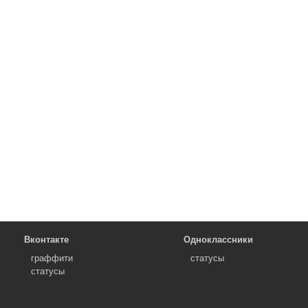
Вконтакте
Одноклассники
граффити
статусы
статусы