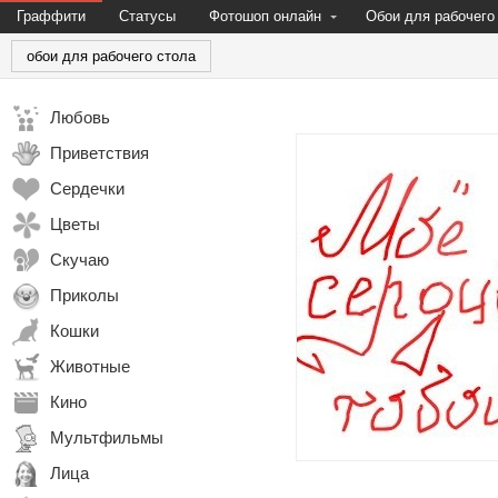
Граффити
Статусы
Фотошоп онлайн
Обои для рабочего
обои для рабочего стола
Любовь
Приветствия
Сердечки
Цветы
Скучаю
Приколы
Кошки
Животные
Кино
Мультфильмы
Лица