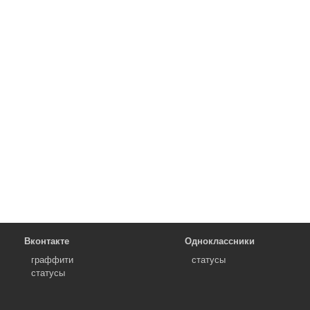
Вконтакте
Одноклассники
граффити
статусы
статусы