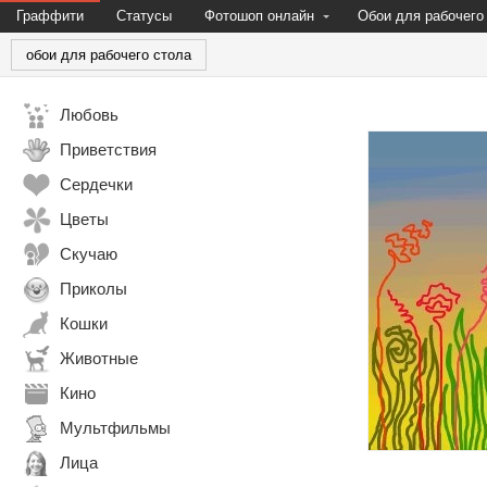
Граффити
Статусы
Фотошоп онлайн
Обои для рабочего
обои для рабочего стола
Любовь
Приветствия
Сердечки
Цветы
Скучаю
Приколы
Кошки
Животные
Кино
Мультфильмы
Лица