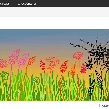
 стола
Телесериалы
|
ска