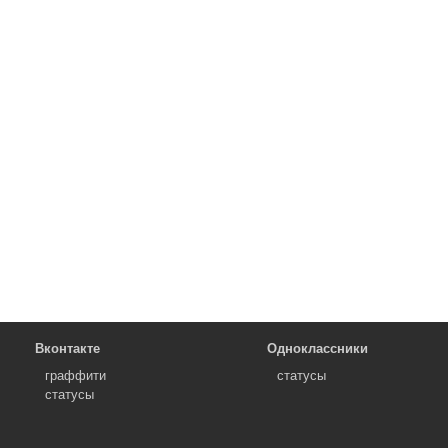
Вконтакте
Одноклассники
граффити
статусы
статусы