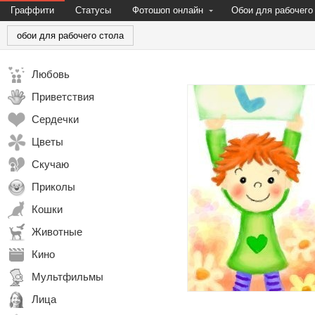
Граффити
Статусы
Фотошоп онлайн
Обои для рабочего
обои для рабочего стола
Любовь
Приветствия
Сердечки
Цветы
Скучаю
Приколы
Кошки
Животные
Кино
Мультфильмы
Лица