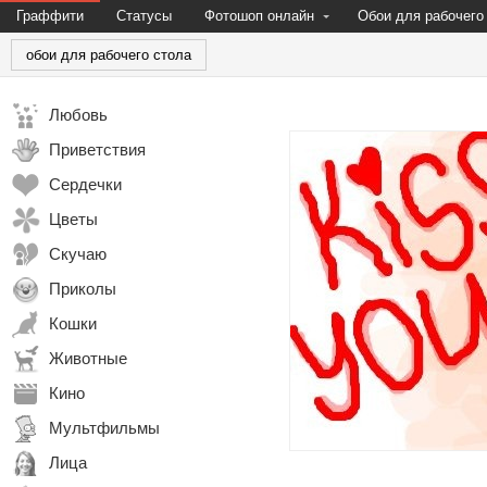
Граффити
Статусы
Фотошоп онлайн
Обои для рабочего
обои для рабочего стола
Любовь
Приветствия
Сердечки
Цветы
Скучаю
Приколы
Кошки
Животные
Кино
Мультфильмы
Лица