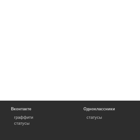
Вконтакте
Одноклассники
граффити
статусы
статусы