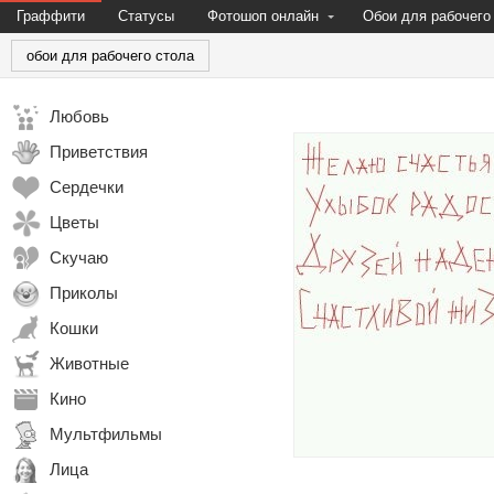
Граффити
Статусы
Фотошоп онлайн
Обои для рабочего
обои для рабочего стола
Любовь
Приветствия
Сердечки
Цветы
Скучаю
Приколы
Кошки
Животные
Кино
Мультфильмы
Лица