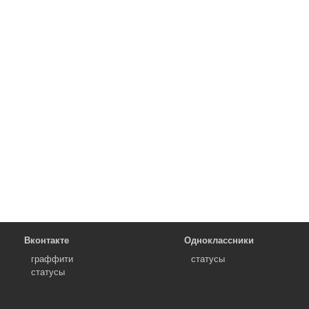
Вконтакте
Одноклассники
граффити
статусы
статусы