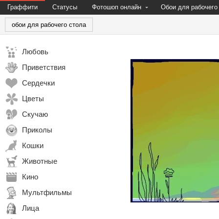
Граффити
Статусы
Фотошоп онлайн
Обои для рабочего
обои для рабочего стола
Любовь
Приветствия
Сердечки
Цветы
Скучаю
Приколы
Кошки
Животные
Кино
Мультфильмы
Лица