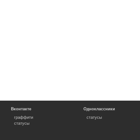
Вконтакте
Одноклассники
граффити
статусы
статусы