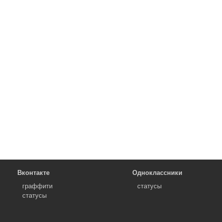
Вконтакте
Одноклассники
граффити
статусы
статусы