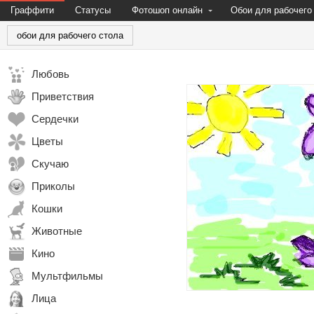
Граффити
Статусы
Фотошоп онлайн
Обои для рабочего
обои для рабочего стола
Любовь
Приветствия
Сердечки
Цветы
Скучаю
Приколы
Кошки
Животные
Кино
Мультфильмы
Лица