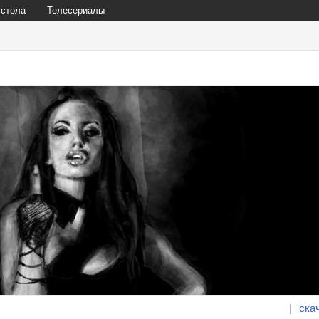
 стола
Телесериалы
|
ска