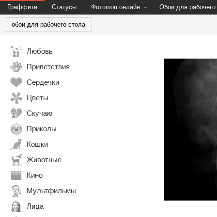
Граффити
Статусы
Фотошоп онлайн
Обои для рабочего
обои для рабочего стола
Любовь
Приветствия
Сердечки
Цветы
Скучаю
Приколы
Кошки
Животные
Кино
Мультфильмы
Лица