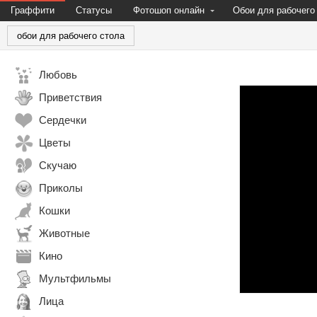
Граффити
Статусы
Фотошоп онлайн
Обои для рабочего
обои для рабочего стола
Любовь
Приветствия
Сердечки
Цветы
Скучаю
Приколы
Кошки
Животные
Кино
Мультфильмы
Лица