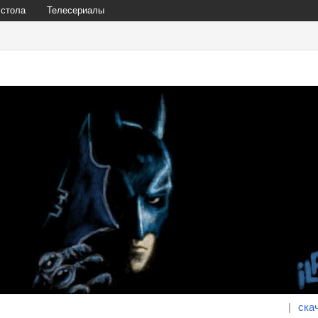
 стола
Телесериалы
|
ска