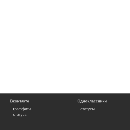
Вконтакте
Одноклассники
граффити
статусы
статусы