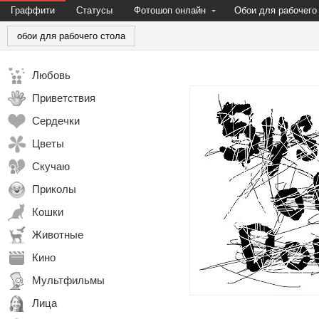
Граффити
Статусы
Фотошоп онлайн
Обои для рабочего
обои для рабочего стола
Любовь
Приветствия
Сердечки
Цветы
Скучаю
Приколы
Кошки
Животные
Кино
Мультфильмы
Лица