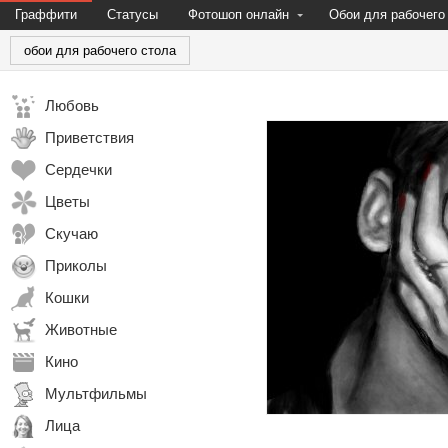
Граффити
Статусы
Фотошоп онлайн
Обои для рабочего
обои для рабочего стола
Любовь
Приветствия
Сердечки
Цветы
Скучаю
Приколы
Кошки
Животные
Кино
Мультфильмы
Лица