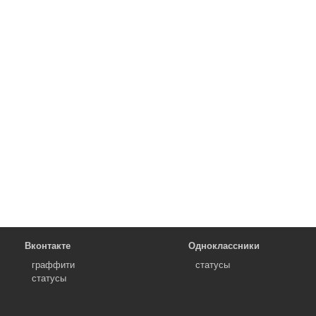
Вконтакте
Одноклассники
граффити
статусы
статусы