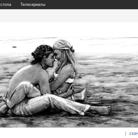
 стола
Телесериалы
|
ска