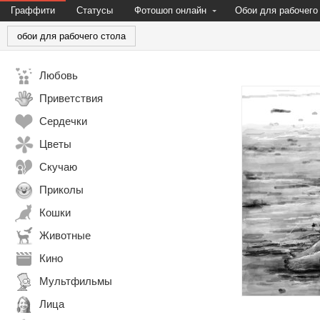
Граффити
Статусы
Фотошоп онлайн
Обои для рабочего
обои для рабочего стола
Любовь
Приветствия
Сердечки
Цветы
Скучаю
Приколы
Кошки
Животные
Кино
Мультфильмы
Лица