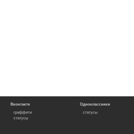
Вконтакте
Одноклассники
граффити
статусы
статусы