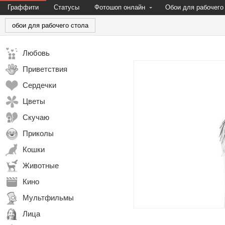
Граффити
Статусы
Фотошоп онлайн
Обои для рабочего
обои для рабочего стола
Любовь
Приветствия
Сердечки
Цветы
Скучаю
Приколы
Кошки
Животные
Кино
Мультфильмы
Лица