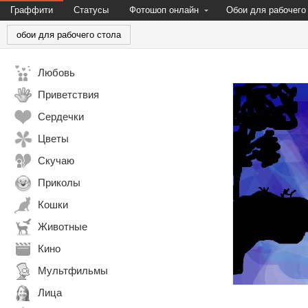
Граффити
Статусы
Фотошоп онлайн
Обои для рабочего
обои для рабочего стола
Любовь
Приветствия
Сердечки
Цветы
Скучаю
Приколы
Кошки
Животные
Кино
Мультфильмы
Лица