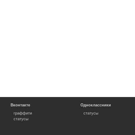
Вконтакте
Одноклассники
граффити
статусы
статусы