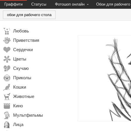
Граффити
Статусы
Фотошоп онлайн
Обои для рабочего
обои для рабочего стола
Любовь
Приветствия
Сердечки
Цветы
Скучаю
Приколы
Кошки
Животные
Кино
Мультфильмы
Лица