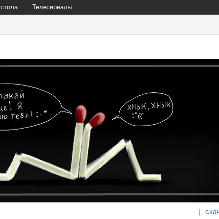
 стола
Телесериалы
|
ска