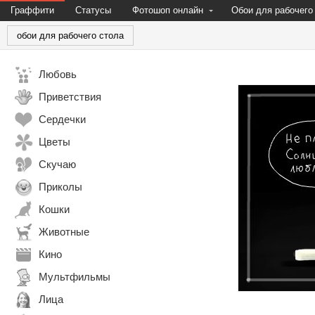
Граффити
Статусы
Фотошоп онлайн
Обои для рабочего
обои для рабочего стола
Любовь
Приветствия
Сердечки
Цветы
Скучаю
Приколы
Кошки
Животные
Кино
Мультфильмы
Лица