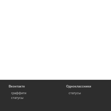
Вконтакте
Одноклассники
граффити
статусы
статусы