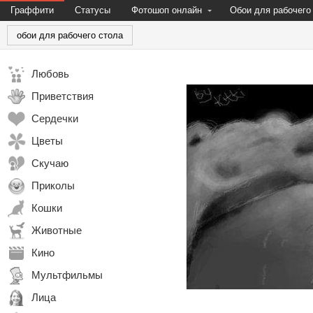
Граффити
Статусы
Фотошоп онлайн
Обои для рабочего
обои для рабочего стола
Любовь
Приветствия
Сердечки
Цветы
Скучаю
Приколы
Кошки
Животные
Кино
Мультфильмы
Лица