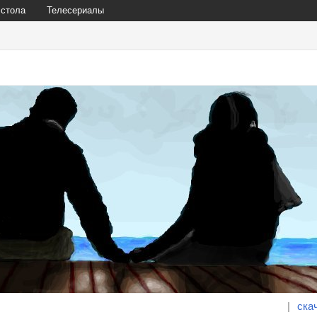
 стола
Телесериалы
|
ска