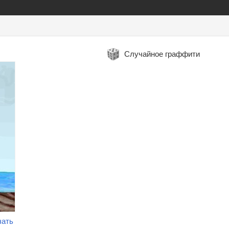
Случайное граффити
чать