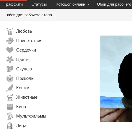
Граффити
Статусы
Фотошоп онлайн
Обои для рабочего
обои для рабочего стола
Любовь
Приветствия
Сердечки
Цветы
Скучаю
Приколы
Кошки
Животные
Кино
Мультфильмы
Лица