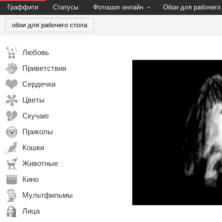
Граффити
Статусы
Фотошоп онлайн
Обои для рабочего
обои для рабочего стола
Любовь
Приветствия
Сердечки
Цветы
Скучаю
Приколы
Кошки
Животные
Кино
Мультфильмы
Лица