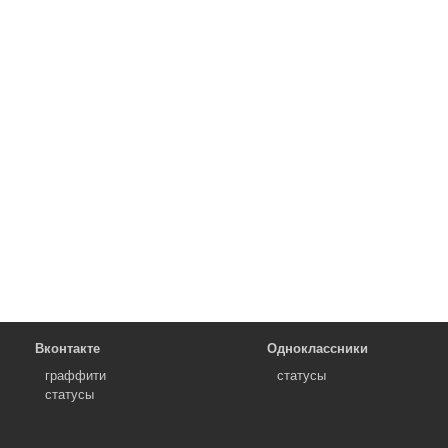
Вконтакте
Одноклассники
граффити
статусы
статусы