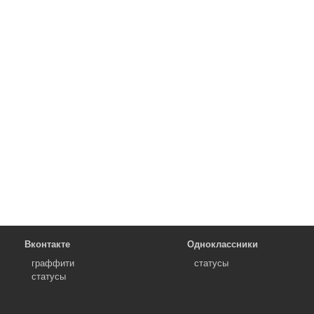
Вконтакте
Одноклассники
граффити
статусы
статусы