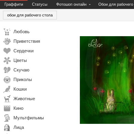
Граффити
Статусы
Фотошоп онлайн
Обои для рабочего
обои для рабочего стола
Любовь
Приветствия
Сердечки
Цветы
Скучаю
Приколы
Кошки
Животные
Кино
Мультфильмы
Лица