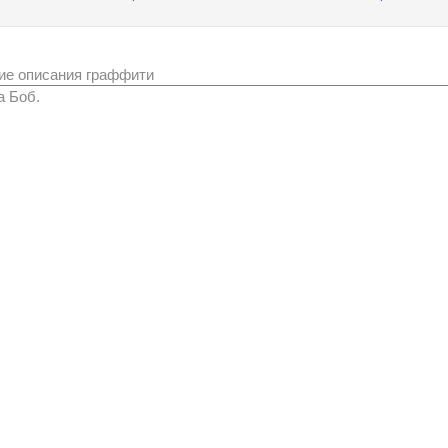
ие описания граффити
а Боб.
Фоторедакторы