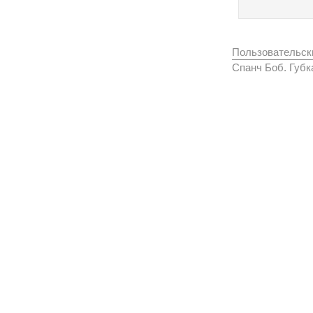
Пользовательск
Спанч Боб. Губк
Вконтакте
Одноклассники