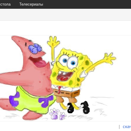
 стола
Телесериалы
|
ска