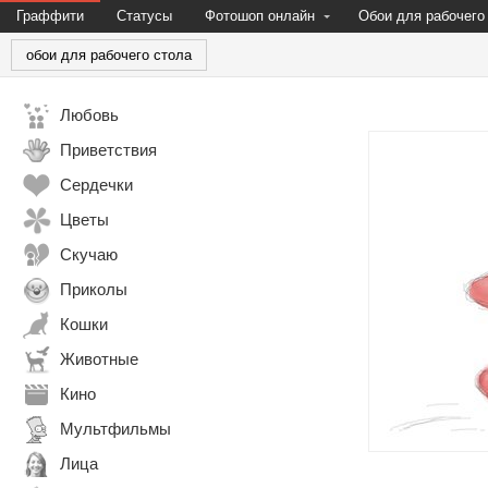
Граффити
Статусы
Фотошоп онлайн
Обои для рабочего
обои для рабочего стола
Любовь
Приветствия
Сердечки
Цветы
Скучаю
Приколы
Кошки
Животные
Кино
Мультфильмы
Лица