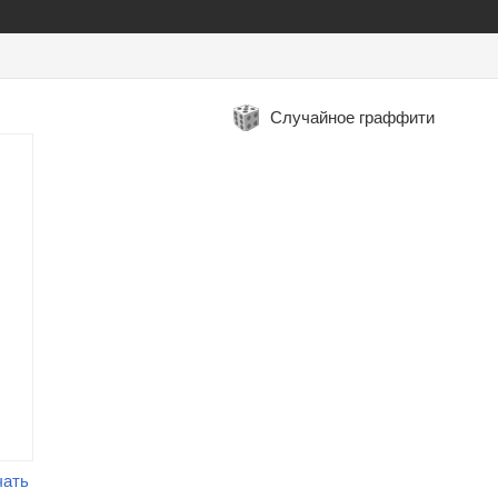
Случайное граффити
чать