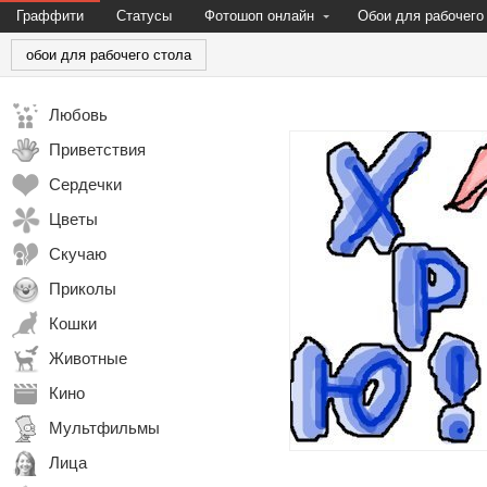
Граффити
Статусы
Фотошоп онлайн
Обои для рабочего
обои для рабочего стола
Любовь
Приветствия
Сердечки
Цветы
Скучаю
Приколы
Кошки
Животные
Кино
Мультфильмы
Лица