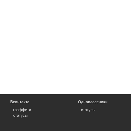
Вконтакте
Одноклассники
граффити
статусы
статусы