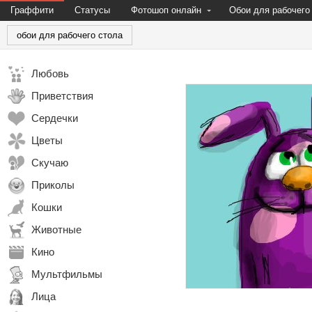
Граффити
Статусы
Фотошоп онлайн
Обои для рабочего
обои для рабочего стола
Любовь
Приветствия
Сердечки
Цветы
Скучаю
Приколы
Кошки
Животные
Кино
Мультфильмы
Лица