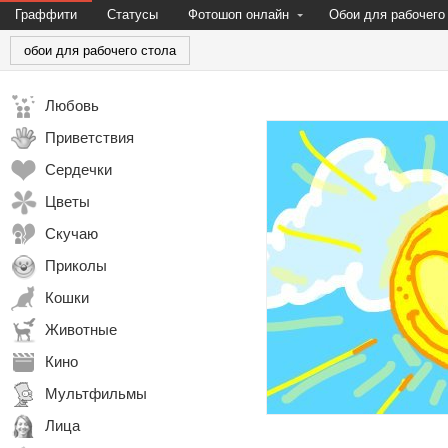
Граффити
Статусы
Фотошоп онлайн
Обои для рабочего
обои для рабочего стола
Любовь
Приветствия
Сердечки
Цветы
Скучаю
Приколы
Кошки
Животные
Кино
Мультфильмы
Лица