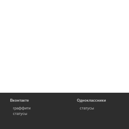
Вконтакте
Одноклассники
граффити
статусы
статусы